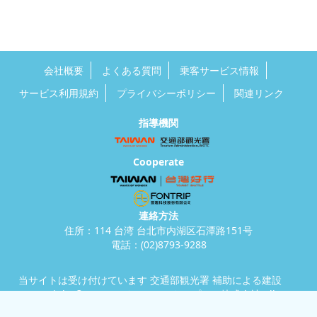
会社概要
よくある質問
乗客サービス情報
サービス利用規約
プライバシーポリシー
関連リンク
指導機関
Cooperate
連絡方法
住所：114 台湾 台北市内湖区石潭路151号
電話：
(02)8793-9288
当サイトは受け付けています
交通部観光署
補助による建設
Copyright © 2025 ライオン・エクスプレス株式会社 All
Rights Reserved.