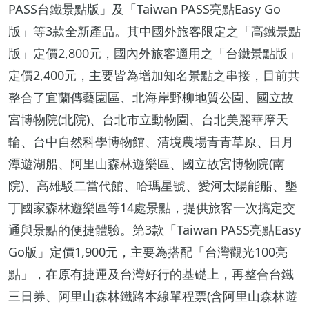
PASS台鐵景點版」及「Taiwan PASS亮點Easy Go
版」等3款全新產品。其中國外旅客限定之「高鐵景點
版」定價2,800元，國內外旅客適用之「台鐵景點版」
定價2,400元，主要皆為增加知名景點之串接，目前共
整合了宜蘭傳藝園區、北海岸野柳地質公園、國立故
宮博物院(北院)、台北市立動物園、台北美麗華摩天
輪、台中自然科學博物館、清境農場青青草原、日月
潭遊湖船、阿里山森林遊樂區、國立故宮博物院(南
院)、高雄駁二當代館、哈瑪星號、愛河太陽能船、墾
丁國家森林遊樂區等14處景點，提供旅客一次搞定交
通與景點的便捷體驗。第3款「Taiwan PASS亮點Easy
Go版」定價1,900元，主要為搭配「台灣觀光100亮
點」，在原有捷運及台灣好行的基礎上，再整合台鐵
三日券、阿里山森林鐵路本線單程票(含阿里山森林遊