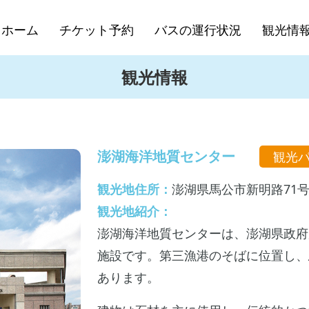
ホーム
チケット予約
バスの運行状況
観光情
観光情報
澎湖海洋地質センター
観光
観光地住所：
澎湖県馬公市新明路71号
観光地紹介：
澎湖海洋地質センターは、澎湖県政府
施設です。第三漁港のそばに位置し、
あります。