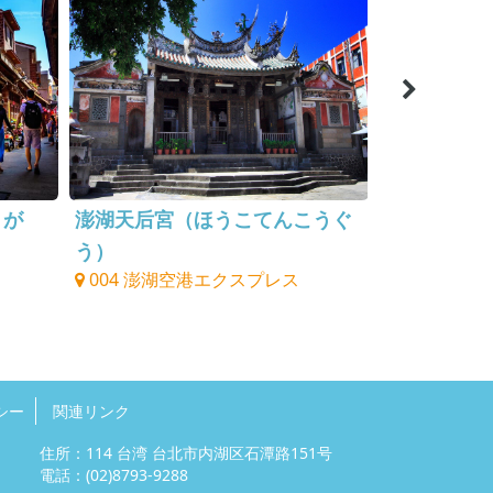
うが
澎湖天后宮（ほうこてんこうぐ
篤行十村（
う）
ん）
004 澎湖空港エクスプレス
004 澎湖
シー
関連リンク
住所：114 台湾 台北市内湖区石潭路151号
電話：
(02)8793-9288