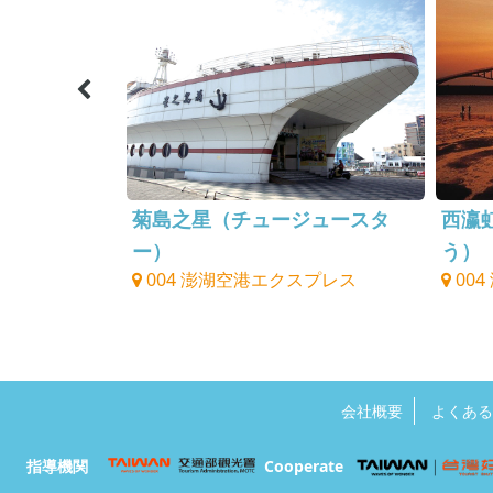
ー
菊島之星（チュージュースタ
西瀛
スプレス
ー）
う）
004 澎湖空港エクスプレス
00
会社概要
よくある
指導機関
Cooperate