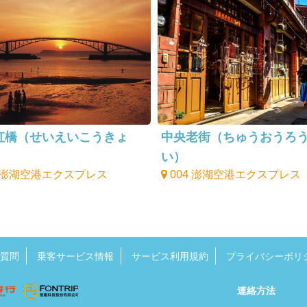
虹橋（せいえいこうきょ
中央老街（ちゅうおうろ
い）
4 澎湖空港エクスプレス
004 澎湖空港エクスプレス
質問
乗客サービス情報
サービス利用規約
プライバシーポリ
連絡方法