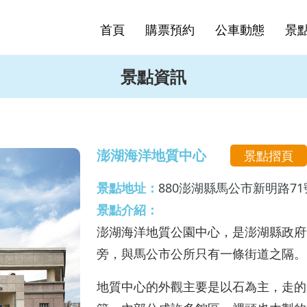
首頁
購票預約
公車動態
景
景點資訊
澎湖海洋地質中心
景點摺頁
景點地址：
880澎湖縣馬公市新明路71
景點介紹：
澎湖海洋地質公園中心，是澎湖縣政府
旁，與馬公市公所只有一條街道之隔。
地質中心的外觀主要是以石為主，走的