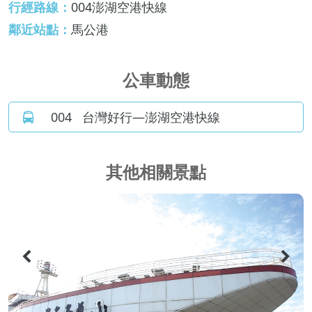
行經路線：
004澎湖空港快線
鄰近站點：
馬公港
公車動態
004
台灣好行—澎湖空港快線
其他相關景點