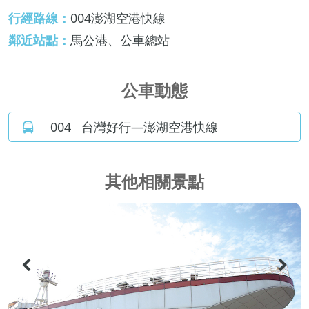
行經路線：
004澎湖空港快線
鄰近站點：
馬公港、公車總站
公車動態
004
台灣好行—澎湖空港快線
其他相關景點