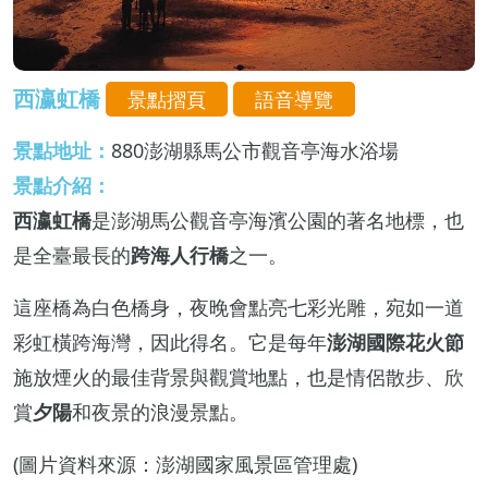
西瀛虹橋
景點摺頁
語音導覽
景點地址：
880澎湖縣馬公市觀音亭海水浴場
景點介紹：
西瀛虹橋
是澎湖馬公觀音亭海濱公園的著名地標，也
是全臺最長的
跨海人行橋
之一。
這座橋為白色橋身，夜晚會點亮七彩光雕，宛如一道
彩虹橫跨海灣，因此得名。它是每年
澎湖國際花火節
施放煙火的最佳背景與觀賞地點，也是情侶散步、欣
賞
夕陽
和夜景的浪漫景點。
(圖片資料來源：澎湖國家風景區管理處)