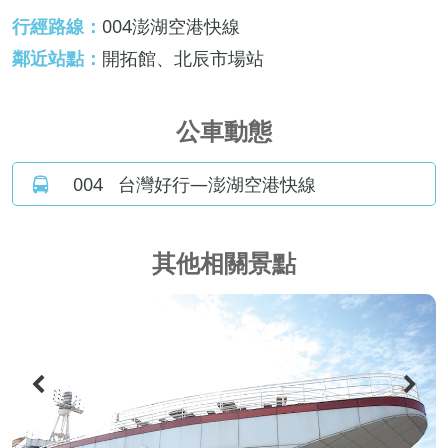
行經路線：
004澎湖空港快線
鄰近站點：
開拓館、北辰市場站
公車動態
004
台灣好行—澎湖空港快線
其他相關景點