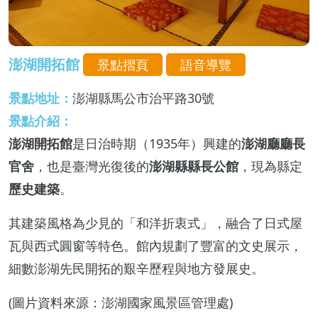
澎湖開拓館
景點摺頁
語音導覽
景點地址：
澎湖縣馬公市治平路30號
景點介紹：
澎湖開拓館
是日治時期（1935年）興建的
澎湖廳廳長
官舍
，也是臺灣光復後的
澎湖縣縣長公館
，現為縣定
歷史建築
。
其建築風格為少見的「和洋折衷式」，融合了日式屋
瓦與西式圓窗等特色。館內規劃了豐富的文史展示，
細數澎湖先民開拓的艱辛歷程與地方發展史。
(圖片資料來源：澎湖國家風景區管理處)