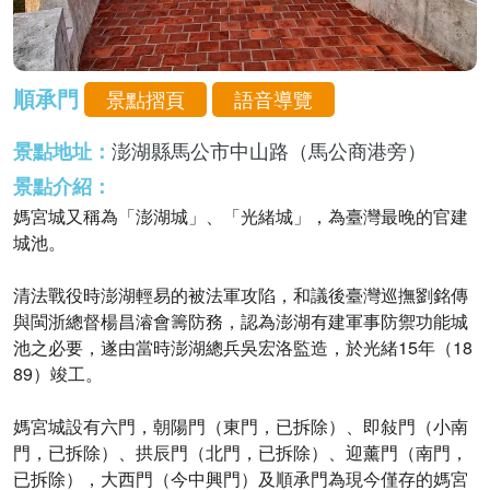
順承門
景點摺頁
語音導覽
景點地址：
澎湖縣馬公市中山路（馬公商港旁）
景點介紹：
媽宮城又稱為「澎湖城」、「光緒城」，為臺灣最晚的官建
城池。
清法戰役時澎湖輕易的被法軍攻陷，和議後臺灣巡撫劉銘傳
與閩浙總督楊昌濬會籌防務，認為澎湖有建軍事防禦功能城
池之必要，遂由當時澎湖總兵吳宏洛監造，於光緒15年（18
89）竣工。
媽宮城設有六門，朝陽門（東門，已拆除）、即敍門（小南
門，已拆除）、拱辰門（北門，已拆除）、迎薰門（南門，
已拆除），大西門（今中興門）及順承門為現今僅存的媽宮